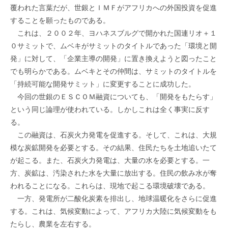
覆われた言葉だが、世銀とＩＭＦがアフリカへの外国投資を促進
することを願ったものである。
これは、２００２年、ヨハネスブルグで開かれた国連リオ＋１
０サミットで、ムベキがサミットのタイトルであった「環境と開
発」に対して、「企業主導の開発」に置き換えようと図ったこと
でも明らかである。ムベキとその仲間は、サミットのタイトルを
「持続可能な開発サミット」に変更することに成功した。
今回の世銀のＥＳＣＯＭ融資についても、「開発をもたらす」
という同じ論理が使われている。しかしこれは全く事実に反す
る。
この融資は、石炭火力発電を促進する。そして、これは、大規
模な炭鉱開発を必要とする。その結果、住民たちを土地追いたて
が起こる。また、石炭火力発電は、大量の水を必要とする。一
方、炭鉱は、汚染された水を大量に放出する。住民の飲み水が奪
われることになる。これらは、現地で起こる環境破壊である。
一方、発電所が二酸化炭素を排出し、地球温暖化をさらに促進
する。これは、気候変動によって、アフリカ大陸に気候変動をも
たらし、農業を左右する。