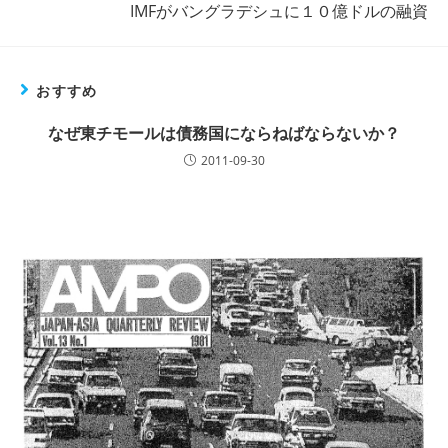
記
IMFがバングラデシュに１０億ドルの融資
事
を
読
む
おすすめ
なぜ東チモールは債務国にならねばならないか？
2011-09-30