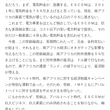
るだろう。まず、電気料金が、急騰する。ＥＳＣＯＭは、２０１
１年に電気料金を７５％引き上げると言っている。現在、南アフ
リカの家庭で電気が通じているのは人口の７０％に過ぎない。
これまで、電力事業をほとんど独占しているＥＳＣＯＭは、巨
大な多国籍企業には、コスト以下の安い電力料金で提供し、その
分だけ一般家庭に４倍も高い電気料金を支払わせてきた。
今後、この世銀融資は、長期間にわたって、元金、金利支払い
が始まり、それもまた、南アフリカ経済にオネガティブな影響を
与えるだろう。この世銀融資は、南アフリカの対外債務を５％引
き上げることになる。また対外債務の返済は、ドル建て行なわれ
るので、南アフリカの通貨「ランド」の値下がりにより、返済額
が増える。
アパルトヘイト時代、南アフリカに対する経済制裁キャンペー
ンが有効な運動であった。そのため、世銀、ＩＭＦともにアパル
トヘイトに対する投資を中止せざるを得なかった。
にもかかわらず、世銀は、アパルトヘイト時代、ＥＳＣＯＭが
白人ビジネス、白人家庭にのみ供給されることを知りながら、融
資をしていた。