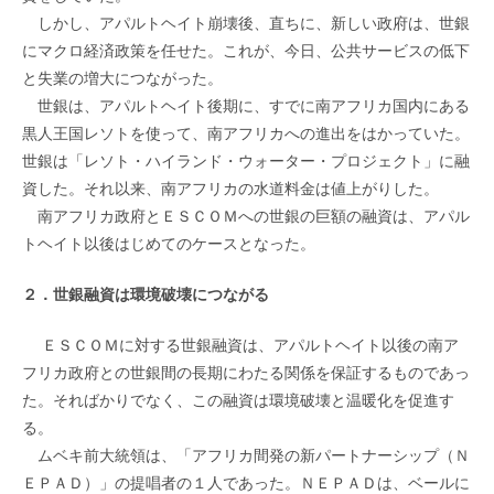
しかし、アパルトヘイト崩壊後、直ちに、新しい政府は、世銀
にマクロ経済政策を任せた。これが、今日、公共サービスの低下
と失業の増大につながった。
世銀は、アパルトヘイト後期に、すでに南アフリカ国内にある
黒人王国レソトを使って、南アフリカへの進出をはかっていた。
世銀は「レソト・ハイランド・ウォーター・プロジェクト」に融
資した。それ以来、南アフリカの水道料金は値上がりした。
南アフリカ政府とＥＳＣＯＭへの世銀の巨額の融資は、アパル
トヘイト以後はじめてのケースとなった。
２．世銀融資は環境破壊につながる
ＥＳＣＯＭに対する世銀融資は、アパルトヘイト以後の南ア
フリカ政府との世銀間の長期にわたる関係を保証するものであっ
た。そればかりでなく、この融資は環境破壊と温暖化を促進す
る。
ムベキ前大統領は、「アフリカ間発の新パートナーシップ（Ｎ
ＥＰＡＤ）」の提唱者の１人であった。ＮＥＰＡＤは、ベールに