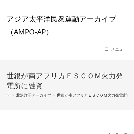
コ
ン
アジア太平洋民衆運動アーカイブ
テ
ン
（AMPO-AP）
ツ
へ
ス
メニュー
キ
ッ
プ
世銀が南アフリカＥＳＣＯＭ火力発
電所に融資
>
北沢洋子アーカイブ
>
世銀が南アフリカＥＳＣＯＭ火力発電所に