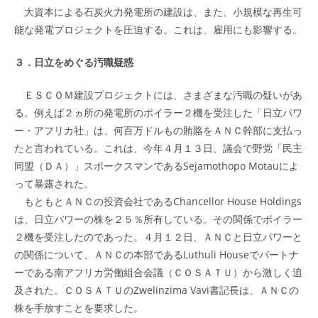
大資本による石炭火力発電所の建設は、また、小規模な再生可
能な発電プロジェクトを圧迫する。これは、雇用にも影響する。
３．日立をめぐる汚職疑惑
ＥＳＣＯＭ建設プロジェクトには、さまざまな汚職の疑いがあ
る。例えば２ヵ所の発電所のボイラー２機を受注した「日立パワ
ー・アフリカ社」は、何百万ドルもの賄賂をＡＮＣ幹部に支払っ
たと言われている。これは、今年４月１３日、議会で野党「民主
同盟（ＤＡ）」スポークスマンであるSejamothopo Motauによ
って暴露された。
もともとＡＮＣの投資会社であるChancellor House Holdings
は、日立パワーの株を２５％所有している。その関係でボイラー
２機を受注したのであった。４月１２日、ＡＮＣと日立パワーと
の関係について、ＡＮＣの本部であるLuthuli Houseでパートナ
ーである南アフリカ労働組合会議（ＣＯＳＡＴＵ）から激しく追
及された。ＣＯＳＡＴＵのZwelinzima Vavi書記長は、ＡＮＣの
株を手放すことを要求した。