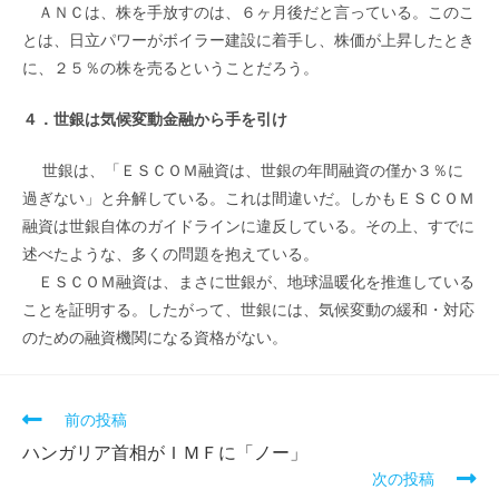
ＡＮＣは、株を手放すのは、６ヶ月後だと言っている。このこ
とは、日立パワーがボイラー建設に着手し、株価が上昇したとき
に、２５％の株を売るということだろう。
４．世銀は気候変動金融から手を引け
世銀は、「ＥＳＣＯＭ融資は、世銀の年間融資の僅か３％に
過ぎない」と弁解している。これは間違いだ。しかもＥＳＣＯＭ
融資は世銀自体のガイドラインに違反している。その上、すでに
述べたような、多くの問題を抱えている。
ＥＳＣＯＭ融資は、まさに世銀が、地球温暖化を推進している
ことを証明する。したがって、世銀には、気候変動の緩和・対応
のための融資機関になる資格がない。
そ
前の投稿
の
ハンガリア首相がＩＭＦに「ノー」
他
次の投稿
の