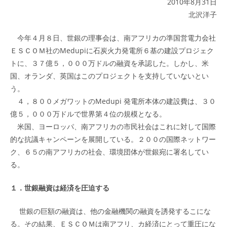
2010年8月31日
北沢洋子
今年４月８日、世銀の理事会は、南アフリカの準国営電力会社
ＥＳＣＯＭ社のMedupiに石炭火力発電所６基の建設プロジェク
トに、３７億５，０００万ドルの融資を承認した。しかし、米
国、オランダ、英国はこのプロジェクトを支持していないとい
う。
４，８００メガワットのMedupi 発電所本体の建設費は、３０
億５，０００万ドルで世界第４位の規模となる。
米国、ヨーロッパ、南アフリカの市民社会はこれに対して国際
的な抗議キャンペーンを展開している。２００の国際ネットワー
ク、６５の南アフリカの社会、環境団体が世銀宛に署名してい
る。
１．世銀融資は経済を圧迫する
世銀の巨額の融資は、他の金融機関の融資を誘発するこにな
る。その結果、ＥＳＣＯＭは南アフリ、カ経済にとって重圧にな