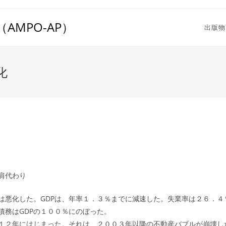
MPO-AP）
出版物
化
肩代わり
悪化した。GDPは、年率１．３％までに減速した。失業率は２６．４
債務はGDPの１００％にのぼった。
２年にはじまった。それは、２００３年以降の不動産バブルが崩壊し