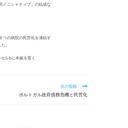
民イニシャティブ」の結成な
６つの病院の民営化を凍結す
した。
ルセルbに本拠を置く
次の投稿
ポルトガル政府債務危機と民営化