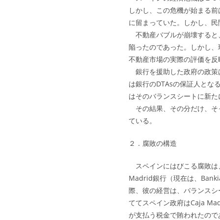
しかし、この危機が始まる前
に留まっていた。しかし、民
不動産バブルが崩壊すると、
陥ったのであった。しかし、
不動産市場の実際の評価を反
銀行を援助した政府の政策は
は銀行のDTAsの保証人と
はそのバランスシートに新た
その結果、その分だけ、そっ
ている。
２．腐敗の構造
スペインにはびこる腐敗は、
Madrid銀行（現在は、B
際、彼の経営は、バランスシ
ててスペイン政府はCaja 
が支払う税金で賄われたので