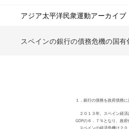
コ
ン
アジア太平洋民衆運動アーカイブ（A
テ
ン
ツ
スペインの銀行の債務危機の国有
へ
ス
キ
ッ
プ
１．銀行の債務を政府債務に
２０１３年、スペイン経済は
GDPの６．７％となり、政府
スペインの経済危機は２０１