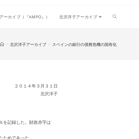
Toggle
アーカイブ（『AMPO』）
北沢洋子アーカイブ
website
>
北沢洋子アーカイブ
>
スペインの銀行の債務危機の国有化
search
２０１４年３月３１日
北沢洋子
％を記録した。財政赤字は
たためであった。