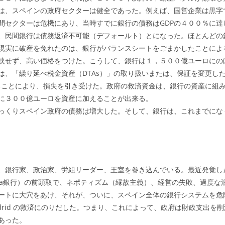
は、スペインの政府セクターは健全であった。例えば、国営企業は黒字で
間セクターは危機にあり、当時すでに銀行の債務はGDPの４００％に達
民間銀行は債務返済不可能（デフォールト）とになった。ほとんどの
現実に破産を免れたのは、銀行がバランスシートをごまかしたことによ
映せず、高い価格をつけた。こうして、銀行は１，５００億ユーロにの
、「繰り延べ税金資産（DTAs）」の取り扱いまたは、保証を変更し
なることにより、損失を引き受けた。政府の救済資金は、銀行の資産に組
に３００億ユーロを資産に加えることが出来る。
くりスペイン政府の債務は増大した。そして、銀行は、これまでにな
銀行家、政治家、労組リーダー、王室を巻き込んでいる。最近発覚したス
ankia銀行）の前頭取で、ネポティズム（縁故主義）、経営の失敗、過度
ートに大穴をあけ、それが、ついに、スペイン全体の銀行システムを危
Madrid の救済にのりだした。つまり、これによって、政府は財政支出
あった。