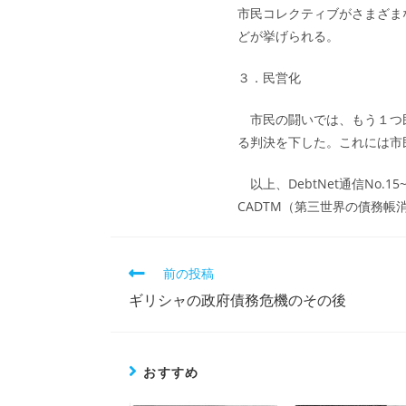
市民コレクティブがさまざま
どが挙げられる。
３．民営化
市民の闘いでは、もう１つ民
る判決を下した。これには市
以上、DebtNet通信No
CADTM（第三世界の債務
そ
前の投稿
の
ギリシャの政府債務危機のその後
他
の
記
事
おすすめ
を
読