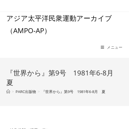
コ
ン
アジア太平洋民衆運動アーカイブ
テ
ン
（AMPO-AP）
ツ
へ
ス
メニュー
キ
ッ
プ
『世界から』第9号 1981年6-8月
夏
>
PARC出版物
>
『世界から』第9号 1981年6-8月 夏