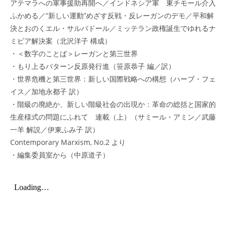
アテマラへの軍事援助再開へ／インドネシア軍 東チモール介入
ふかめる／”新しい運動”めざす反戦・反レーガンのデモ／平和解
決とおのくエル・サルバドール／ミッテラン政権誕生でゆれるナ
ミビア解決案（北沢洋子 構成）
・＜数字のことば＞レーガンと第三世界
・もり上るバターン反原発行進（笹原恭子 編／訳）
・世界危機と第三世界：新しい国際戦略への構想（ハーブ・フェ
イス／加地永都子 訳）
・階級の廃絶か、新しい階級社会の出現か：革命の総括と国家的
生産様式の問題にふれて 連載（上）（サミール・アミン／武藤
一羊 解説／伊東ふみ子 訳）
Contemporary Marxism, No.2 より
・編集委員室から（中原道子）