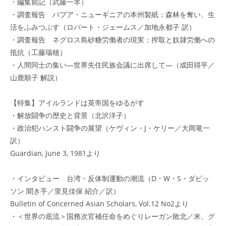
・編集前記（武藤一羊）
・調査報告 パプア・ニューギニアの本州製紙：森林を奪い、生
活をふみつぶす（ロバート・ジェームス／加地永都子 訳）
・調査報告 ネグロス島砂糖労働者の現実：搾取と奴隷労働への
抵抗（工藤瑞穂）
・人間同士の集い―世界先住民族会議に出席して―（成田得平／
山鹿順子 解説）
【特集】アイルランドは英帝国をゆるがす
・解放闘争の歴史と背景（北沢洋子）
・政治犯ハンスト闘争の展望（ケヴィン・J・ケリー／大岡竜一
訳）
Guardian, June 3, 1981より
・インタビュー 台湾・反体制運動の潮流（D・W・S・ダビッ
ソン 聞き手／里見佳保 紹介／訳）
Bulletin of Concerned Asian Scholars, Vol.12 No2より
・＜世界の底流＞国務次官補任命をめぐりレーガン敗北／米、グ