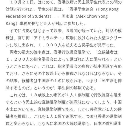
１０月２１日、はじめて、香港政府と民主派学生代表との間の
対話が行われた。学生の組織は、「香港学生連合（Hong Kong
Federation of Students）」、周永康（Alex Chow Yong
Kang）事務局長など５人が対話に参加した。
すでに占拠がはじまって以来、３週間が経っていた。対話の模
様は、官庁街「アドミラルティ」広場に設けられた大型スクリー
ンに映し出され、１，０００人を超える占拠学生が見守った。
両者の最大の論争点は、香港行政長官選挙で、「立候補者は
１，２００人の指名委員会によって選ばれた人に限られる」とい
うところにあった。これは、指名委員会の多数が親中国派で占め
ており、さらにその半数以上から推薦されなければならない。そ
の結果。候補者は中国派の１名に絞られる。つまり「民主派を排
除するものだ」というのが、学生側の解釈である。
これでは、１８歳以上の市民が１人１票制度で行政長官を選出
するという民主的な直接選挙制度が無意味になってしまう。中国
本土においても、直接選挙制度である。しかし共産党が１人の候
補者を推薦し、これを１人１票で追認する。つまり香港の選挙制
度と変わらない。ちなみに米国の大統領選挙も、日本の首相選出