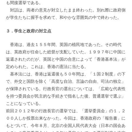
も間接選挙である。
対話は、両者の意見が対立したまま終わった。別れ際に政府側
が学生たちに握手を求めて、和やかな雰囲気の中で終わった。
３．学生と政府の対立点
香港は、過去１５５年間、英国の植民地であった。その時代
は、英政府が任命した総督が支配していた。１９９７年に中国に
返還されたのだが、英国と中国の合意によって「香港基本法」が
定められた。これは、香港の憲法に当たる。
基本法には、香港は返還後も５０年間は、「１国２制度」の下
で、外交と国防を除く「高度な自治、言論の自由、司法の独立」
が保障されている。行政長官の選出については、「広範な代表性
を持つ委員会が民主的な手続きで指名した後、普通選挙で選ぶ」
ことになっている。
前回２０１２年の行政長官の選挙では、「選挙委員会」の１，２
００人しか投票出来なかった。今回は、香港政府の「報告書」に
もとづいて、今年８月、北京の全国人民代表大会（日本の国会あ