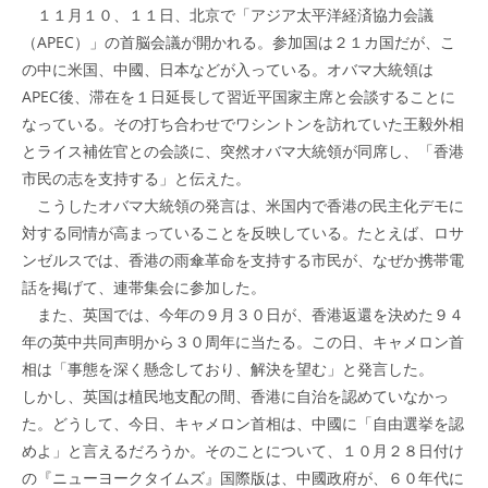
１１月１０、１１日、北京で「アジア太平洋経済協力会議
（APEC）」の首脳会議が開かれる。参加国は２１カ国だが、こ
の中に米国、中國、日本などが入っている。オバマ大統領は
APEC後、滞在を１日延長して習近平国家主席と会談することに
なっている。その打ち合わせでワシントンを訪れていた王毅外相
とライス補佐官との会談に、突然オバマ大統領が同席し、「香港
市民の志を支持する」と伝えた。
こうしたオバマ大統領の発言は、米国内で香港の民主化デモに
対する同情が高まっていることを反映している。たとえば、ロサ
ンゼルスでは、香港の雨傘革命を支持する市民が、なぜか携帯電
話を掲げて、連帯集会に参加した。
また、英国では、今年の９月３０日が、香港返還を決めた９４
年の英中共同声明から３０周年に当たる。この日、キャメロン首
相は「事態を深く懸念しており、解決を望む」と発言した。
しかし、英国は植民地支配の間、香港に自治を認めていなかっ
た。どうして、今日、キャメロン首相は、中國に「自由選挙を認
めよ」と言えるだろうか。そのことについて、１０月２８日付け
の『ニューヨークタイムズ』国際版は、中國政府が、６０年代に