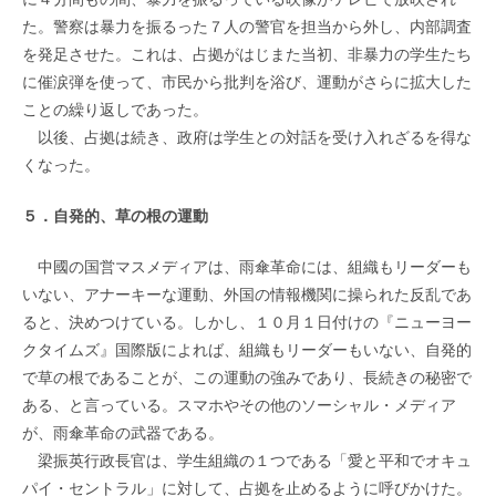
た。警察は暴力を振るった７人の警官を担当から外し、内部調査
を発足させた。これは、占拠がはじまた当初、非暴力の学生たち
に催涙弾を使って、市民から批判を浴び、運動がさらに拡大した
ことの繰り返しであった。
以後、占拠は続き、政府は学生との対話を受け入れざるを得な
くなった。
５．自発的、草の根の運動
中國の国営マスメディアは、雨傘革命には、組織もリーダーも
いない、アナーキーな運動、外国の情報機関に操られた反乱であ
ると、決めつけている。しかし、１０月１日付けの『ニューヨー
クタイムズ』国際版によれば、組織もリーダーもいない、自発的
で草の根であることが、この運動の強みであり、長続きの秘密で
ある、と言っている。スマホやその他のソーシャル・メディア
が、雨傘革命の武器である。
梁振英行政長官は、学生組織の１つである「愛と平和でオキュ
パイ・セントラル」に対して、占拠を止めるように呼びかけた。