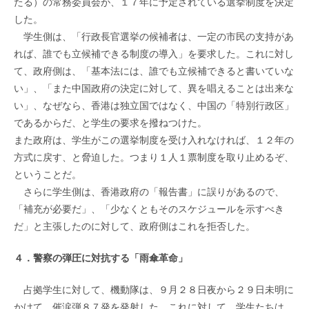
たる）の常務委員会が、１７年に予定されている選挙制度を決定
した。
学生側は、「行政長官選挙の候補者は、一定の市民の支持があ
れば、誰でも立候補できる制度の導入」を要求した。これに対し
て、政府側は、「基本法には、誰でも立候補できると書いていな
い」、「また中国政府の決定に対して、異を唱えることは出来な
い」、なぜなら、香港は独立国ではなく、中国の「特別行政区」
であるからだ、と学生の要求を撥ねつけた。
また政府は、学生がこの選挙制度を受け入れなければ、１２年の
方式に戻す、と脅迫した。つまり１人１票制度を取り止めるぞ、
ということだ。
さらに学生側は、香港政府の「報告書」に誤りがあるので、
「補充が必要だ」、「少なくともそのスケジュールを示すべき
だ」と主張したのに対して、政府側はこれを拒否した。
４．警察の弾圧に対抗する「雨傘革命」
占拠学生に対して、機動隊は、９月２８日夜から２９日未明に
かけて、催涙弾８７発を発射した。これに対して、学生たちは、