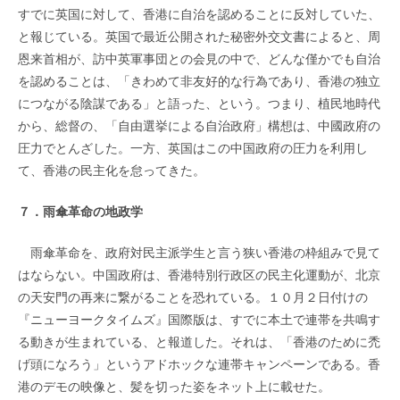
すでに英国に対して、香港に自治を認めることに反対していた、
と報じている。英国で最近公開された秘密外交文書によると、周
恩来首相が、訪中英軍事団との会見の中で、どんな僅かでも自治
を認めることは、「きわめて非友好的な行為であり、香港の独立
につながる陰謀である」と語った、という。つまり、植民地時代
から、総督の、「自由選挙による自治政府」構想は、中國政府の
圧力でとんざした。一方、英国はこの中国政府の圧力を利用し
て、香港の民主化を怠ってきた。
７．雨傘革命の地政学
雨傘革命を、政府対民主派学生と言う狭い香港の枠組みで見て
はならない。中国政府は、香港特別行政区の民主化運動が、北京
の天安門の再来に繋がることを恐れている。１０月２日付けの
『ニューヨークタイムズ』国際版は、すでに本土で連帯を共鳴す
る動きが生まれている、と報道した。それは、「香港のために禿
げ頭になろう」というアドホックな連帯キャンペーンである。香
港のデモの映像と、髪を切った姿をネット上に載せた。