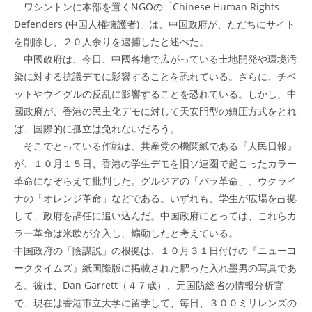
ワシントンに本部を置くNGOの「Chinese Human Rights
Defenders (中国人権擁護者)」は、中国政府が、ただちにサイト
を削除し、２０人余りを逮捕したと述べた。
中國政府は、今日、中國各地で広がっている土地開発や環境汚
染に対する抗議デモに影響することを恐れている。さらに、チベ
ットやウイグルの反乱に影響することを恐れている。しかし、中
國政府が、香港の民主化デモに対して天安門型の鎮圧方式をとれ
ば、国際的に孤立は免れないだろう。
そこでとっている作戦は、共産党の機関紙である『人民日報』
が、１０月１５日、香港の学生デモを旧ソ連圏で起こったカラー
革命になぞらえて批判した。グルジアの「バラ革命」、ウクライ
ナの「オレンジ革命」などである。いずれも、学生が広場を占拠
して、政府を辞任に追い込んだ。中国政府にとっては、これらカ
ラー革命は米欧が介入し、煽動したと考えている。
中国政府の「陰謀説」の根拠は、１０月３１日付けの『ニューヨ
ークタイムズ』紙国際版に掲載された肥った入れ墨男の写真であ
る。彼は、Dan Garrett（４７歳）、元国防総省の情報分析官
で、現在は香港市立大学に留学して、毎日、３００ミリレンズの