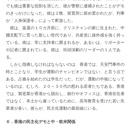
でも彼は重要な役割を演じた。彼が警察に逮捕されたことがデモ
のきっかけになった。彼は２晩、留置所に留め置かれたが、判事
が「人身保護令」によって釈放した。
彼は、返還の１０カ月前に、クリスチャンの家に生まれた、中
國支配下に育った新しい世代であり、共産党に疎外感を強く持っ
ている。彼は、常に支持者に囲まれるか、あるいは、リポーター
や記者に囲まれている。彼は、街頭演劇のリーダーの１人であ
る。
しかし指摘しなければならないのは、香港では、天安門事件の
時とことなり、学生が運動のチャンピオンではない、と言う点で
ある。占拠を始めたのは学生だった。だが、運動の中核になって
いるのは、むしろ、２０～３０代の怒れる若者たちである。香港
では、製造業が香港から脱出し、銀行やオフィスは、香港在住者
ではなく、本土から雇っているために、高等教育を受けた若い失
業者が多い。彼らが、民主化運動の最前線にいる。
６．香港の民主化デモと中・欧米関係