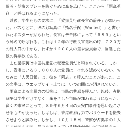
催涙・胡椒スプレーを防ぐために傘を広げた。ここから「雨傘革
命」と呼ばれるようになった。
以後、学生たちの要求に、「梁振英行政長官の辞任」が加わっ
た。バスなどに、彼の顔写真に「指名手配（Wanted）」と書か
れたポスターが貼られた。長官はデモ隊によって「６８９」とい
う綽名で呼ばれる。これは１２年の行政長官選出の時、７２０万
の総人口の中から、わずか１２００人の選挙委員会で、当選した
彼の得票数である。
また梁振英は中国共産党の秘密党員だと噂されている。しか
し、香港にいる３，０００人の党員は、それを認めていない。ち
なみに『人民日報』は、彼を「同志」と呼んだことがあった。こ
の文字は、ウエッブサイト上では、いつの間にか消されていた。
雨傘による非暴力の抵抗は、市民の共感を呼んだ。以後、占拠
闘争は学生だけでなく、傘をさした市民が加わるようになった。
多くの市民にとって、８９年６月４日の天安門事件を思い起こさ
せるものがあった。しばしば、香港政府は力でバリケードを撤去
させようと試みた。しかし、１０月１５日、警察が占拠者の１人
に４分間もの間、暴力を振るっている映像がテレビで放映され