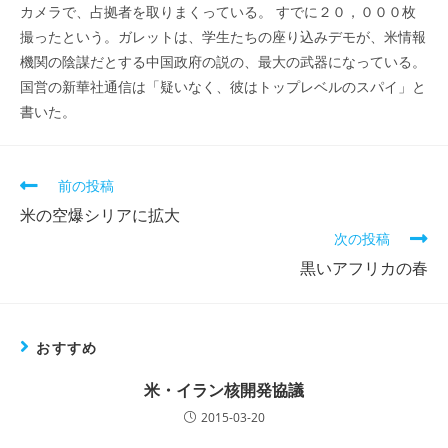
カメラで、占拠者を取りまくっている。 すでに２０，０００枚
撮ったという。ガレットは、学生たちの座り込みデモが、米情報
機関の陰謀だとする中国政府の説の、最大の武器になっている。
国営の新華社通信は「疑いなく、彼はトップレベルのスパイ」と
書いた。
そ
前の投稿
の
米の空爆シリアに拡大
他
次の投稿
の
記
黒いアフリカの春
事
を
読
む
おすすめ
米・イラン核開発協議
2015-03-20