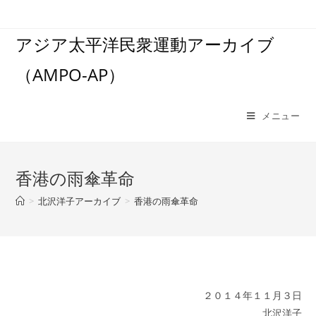
コ
ン
アジア太平洋民衆運動アーカイブ
テ
ン
（AMPO-AP）
ツ
へ
ス
メニュー
キ
ッ
プ
香港の雨傘革命
>
北沢洋子アーカイブ
>
香港の雨傘革命
２０１４年１１月３日
北沢洋子