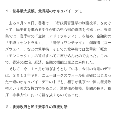
１．世界最大規模、最長期のオキュパイ・デモ
去る９月２８日、香港で、「行政長官選挙の制度改革」をめぐ
って、民主化を求める学生が街の中心部の道路を占拠した。香港
島では、官庁街の「金鐘（アドミラルティ）」を始め、金融街の
「中環（セントラル）」、「湾仔（ワンチャイ」「銅鑼湾（コー
ズウェイ）」などの繁華街、そして九龍半島では繁華街「旺角
（モンコック）」の道路すべてに座り込んだのであった。これ
で、香港の政治、経済、金融の機能は完全に麻痺した。
そして、今、１ヵ月が過ぎようとしている。今回の香港のデモ
は、２０１１年９月、ニューヨークのウォール街占拠にはじまっ
た一連のオキュパイ・デモの中でも、相手が北京の中国共産党政
権という強大な権力であること、運動側の規模、期間の長さ、秩
序、非暴力性において群を抜くものであった。
２．香港政府と民主派学生の直接対話