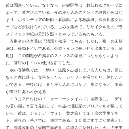
彼は間違っている。なぜなら、占拠闘争は、数知れぬグループに
よって、運営されている。夜の座り込みのテントの設営からはじ
まり、ボランティアの医師・看護師による救護班、法律相談グル
ープなどが設けられている。ごみを集めて、リサイクル用のプラ
スティックや紙の分別を黙々とやっているものもいる。
占拠者の合言葉は「清潔と秩序」である。しかし、唯一の未解
決は、移動トイレである。公衆トイレに長い列が出来ている。政
府は、この問題が占拠者のストレスの爆発につながらないよう
に、官庁のトイレの使用を許可した。
狭い香港島では、一晩中、道路を占拠している人たちは、朝に
なると家に帰り、食事をしたり、シャワーを浴びたり、休むこと
ができる。午後には、また座り込みに出かけ、夜になると、雨傘
が道路にあふれかえる。
１０月２日付けの『ニューヨークタイムズ』国際版に、「デモ
の若い顔」と言う見出しで、学生の活動家のプロフィルが載って
いる。彼は、ジョシア・ウォン（黄之鋒）で１７歳の学生であ
る。演説の上手さでは、抜群である。１５歳にすでに活動家とし
て、香港政府の「愛国主義教育」の導入に反対した。今回のデモ