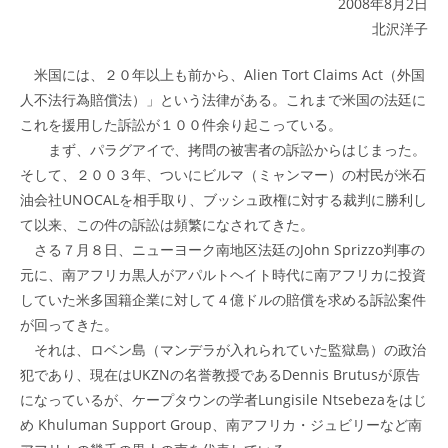
2008年8月2日
北沢洋子
米国には、２０年以上も前から、Alien Tort Claims Act（外国
人不法行為賠償法）」という法律がある。これまで米国の法廷に
これを援用した訴訟が１００件余り起こっている。
まず、パラグアイで、拷問の被害者の訴訟からはじまった。
そして、２００３年、ついにビルマ（ミャンマー）の村民が米石
油会社UNOCALを相手取り、ブッシュ政権に対する裁判に勝利し
て以来、この件の訴訟は頻繁になされてきた。
さる７月８日、ニューヨーク南地区法廷のJohn Sprizzo判事の
元に、南アフリカ黒人がアパルトヘイト時代に南アフリカに投資
していた米多国籍企業に対して４億ドルの賠償を求める訴訟案件
が回ってきた。
それは、ロベン島（マンデラが入れられていた監獄島）の政治
犯であり、現在はUKZNの名誉教授であるDennis Brutusが原告
になっているが、ケープタウンの学者Lungisile Ntsebezaをはじ
め Khuluman Support Group、南アフリカ・ジュビリーなど南