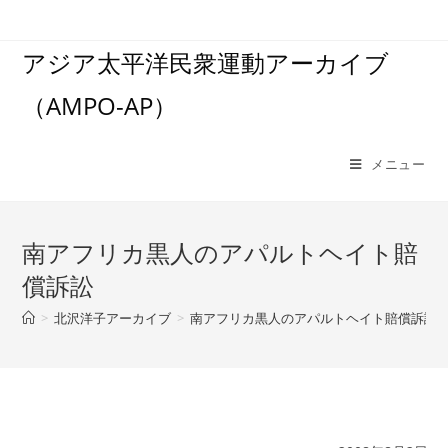
コ
ン
アジア太平洋民衆運動アーカイブ
テ
ン
（AMPO-AP）
ツ
へ
ス
メニュー
キ
ッ
プ
南アフリカ黒人のアパルトヘイト賠
償訴訟
>
北沢洋子アーカイブ
>
南アフリカ黒人のアパルトヘイト賠償訴訟