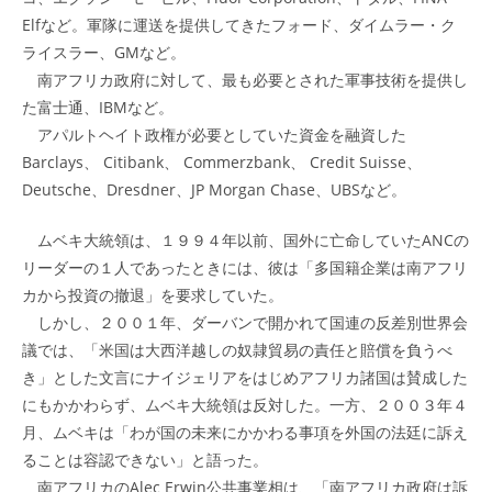
Elfなど。軍隊に運送を提供してきたフォード、ダイムラー・ク
ライスラー、GMなど。
南アフリカ政府に対して、最も必要とされた軍事技術を提供し
た富士通、IBMなど。
アパルトヘイト政権が必要としていた資金を融資した
Barclays、 Citibank、 Commerzbank、 Credit Suisse、
Deutsche、Dresdner、JP Morgan Chase、UBSなど。
ムベキ大統領は、１９９４年以前、国外に亡命していたANCの
リーダーの１人であったときには、彼は「多国籍企業は南アフリ
カから投資の撤退」を要求していた。
しかし、２００１年、ダーバンで開かれて国連の反差別世界会
議では、「米国は大西洋越しの奴隷貿易の責任と賠償を負うべ
き」とした文言にナイジェリアをはじめアフリカ諸国は賛成した
にもかかわらず、ムベキ大統領は反対した。一方、２００３年４
月、ムベキは「わが国の未来にかかわる事項を外国の法廷に訴え
ることは容認できない」と語った。
南アフリカのAlec Erwin公共事業相は、「南アフリカ政府は訴