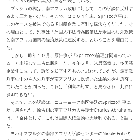
アフリカの幾千の黒人の声を代表している。
ブッシュ政権は、南アフリカ政府に対して、この訴訟に反対す
るよう圧力をかけた。そこで、２００４年末、Sprizzo判事は、
このケースを被告である多国籍企業に有利な採決をくだした。そ
の理由として、判事は「外国人不法行為賠償法が米国の対外政策
と南アフリカ国内の経済政策に違反する」ということを理由にし
た。
しかし、昨年１０月、原告側が「Sprizzoの論理は間違ってい
る」と主張して上告に勝利した。今年５月、米最高裁は、多国籍
企業側に立って、訴訟を却下するものと思われていたが、最高裁
判事の中の４人の判事が南アフリカに投資いた企業の株を所有し
ていたことが判った。これは「利害の対立」と見なされ、判決に
参加できない。
そこで、この訴訟は、ニューヨーク南区法廷のSprizzo判事に
差し戻された。原告側の南アフリカ人弁護士Charles Abrahams
は、「全体として、これは国際人権運動の大勝利である」と語っ
た。
ヨハネスブルグの南部アフリカ訴訟センターのNicole Fritz代