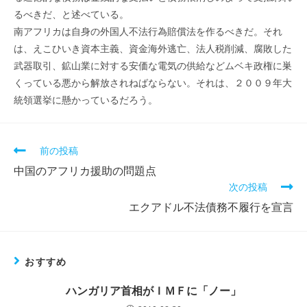
るべきだ、と述べている。
南アフリカは自身の外国人不法行為賠償法を作るべきだ。それ
は、えこひいき資本主義、資金海外逃亡、法人税削減、腐敗した
武器取引、鉱山業に対する安価な電気の供給などムベキ政権に巣
くっている悪から解放されねばならない。それは、２００９年大
統領選挙に懸かっているだろう。
そ
前の投稿
の
中国のアフリカ援助の問題点
他
次の投稿
の
記
エクアドル不法債務不履行を宣言
事
を
読
む
おすすめ
ハンガリア首相がＩＭＦに「ノー」