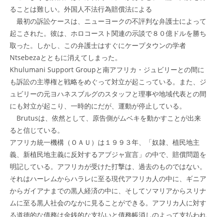
ることは難しい。外国人不法行為賠償法による
最初の訴訟ケースは、ニューヨークの不評判な弁護士によって
起こされた。彼は、ホロコースト関連の示談で８０億ドルを勝ち
取った。しかし、この弁護士はすぐにケープタウンの学者
Ntsebezaとともに消えてしまった。
Khulumani Support Groupと南アフリカ・ジュビリーとの間に
も訴訟の主導権と戦略をめぐって対立が起こっている。また、ジ
ュビリーの元ヨハネスブルグのスタッフと理事や地域代表との間
にも対立が起こり、一時的にだが、運動が停止している。
Brutusは、依然として、原告側がムベキを動かすことが出来
ると信じている。
アフリカ統一機構（ＯＡＵ）は１９９３年、「奴隷、植民地主
義、新植民地主義に反対するアブジャ宣言」の中で、賠償問題を
明記している。アフリカが受けた打撃は、過去のものではない。
それはハーレムからハラレに至る現代アフリカ人の中に、ギニア
からガイアナまでの黒人経済の中に、そしてソマリアからスリナ
ムに至る黒人社会のなかに見ることができる。アフリカ人に対す
る道徳的な債務は金銭的な支払いと債務帳消しのよって支払われ