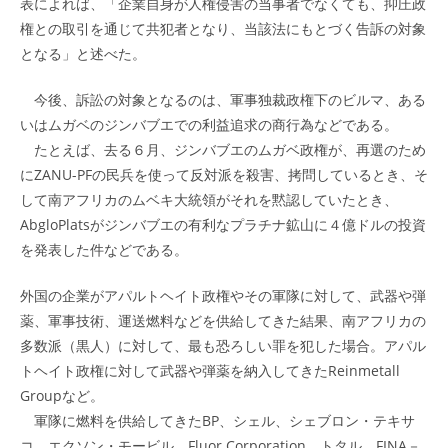
表によれば、「企業自身が人権侵害の当事者でなくても、抑圧政
権との取引を通じて共犯者となり、当該法にもとづく告訴の対象
となる」と述べた。
今後、訴訟の対象となるのは、軍事独裁政権下のビルマ、ある
いはムガベのジンバブエでの利益追求の商行為などである。
たとえば、去る６月、ジンバブエのムガベ政権が、再選のため
にZANU-PFの民兵を使って反対派を殺害、拷問しているとき、そ
して南アフリカのムベキ大統領がそれを黙認していたとき、
AbgloPlatsがジンバブエの有利なプラチナ鉱山に４億ドルの投資
を発表した件などである。
外国の企業がアパルトヘイト政権やその軍隊に対して、武器や弾
薬、軍事技術、運送燃料などを供給してきた結果、南アフリカの
多数派（黒人）に対して、最も恐ろしい罪を犯した場合。アパル
トヘイト政権に対して武器や弾薬を納入してきたReinmetall
Groupなど。
軍隊に燃料を供給してきたBP、シェル、シェブロン・テキサ
コ、エクソン・モービル、Fluor Corporation、トタル、FINA－