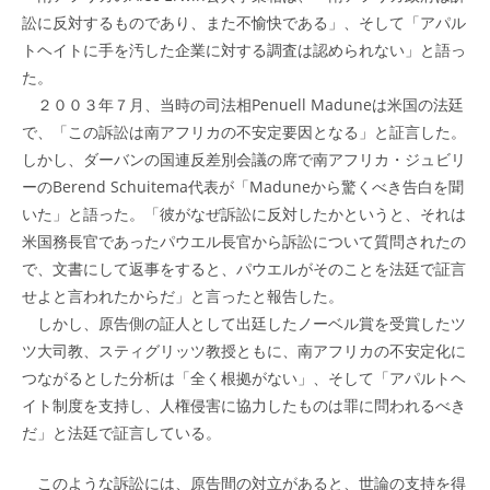
訟に反対するものであり、また不愉快である」、そして「アパル
トヘイトに手を汚した企業に対する調査は認められない」と語っ
た。
２００３年７月、当時の司法相Penuell Maduneは米国の法廷
で、「この訴訟は南アフリカの不安定要因となる」と証言した。
しかし、ダーバンの国連反差別会議の席で南アフリカ・ジュビリ
ーのBerend Schuitema代表が「Maduneから驚くべき告白を聞
いた」と語った。「彼がなぜ訴訟に反対したかというと、それは
米国務長官であったパウエル長官から訴訟について質問されたの
で、文書にして返事をすると、パウエルがそのことを法廷で証言
せよと言われたからだ」と言ったと報告した。
しかし、原告側の証人として出廷したノーベル賞を受賞したツ
ツ大司教、スティグリッツ教授ともに、南アフリカの不安定化に
つながるとした分析は「全く根拠がない」、そして「アパルトヘ
イト制度を支持し、人権侵害に協力したものは罪に問われるべき
だ」と法廷で証言している。
このような訴訟には、原告間の対立があると、世論の支持を得