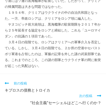
リ港にはソ連の黒海艦隊が駐留していた。したがって、クリミア
の帰属問題は大きな問題ではなかった。
１９５４年、クリミアはウクライナの中の自治共和国となっ
た。一方、帝政ロシアは、クリミアをロシア領に編入した。
ヤヌコビッチ前大統領は、黒海艦隊の駐留期限を２０１７年か
ら２５年延長する協定をロシアと締結した。これも「ユーロマイ
ダン」の抗議の１項目であった。
３月４日の段階でも、ロシアはクリミアへの軍事介入を否定し
ている。しかし、３月４日の段階でも、２か所の空港やセバスト
ポリ軍港を占領したのは、軍服の記章を外した謎の武装部隊であ
る。これまでのところ、この謎の部隊とウクライナ軍の間に衝突
が起こった気配はない。
そ
前の投稿
の
キプロスの債務とトロイカ
他
次の投稿
の
記
“社会主義”セーシェルはどこへ行くのか？
事