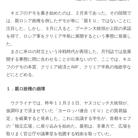
キエフのデモを書き始めたのは、２月末であった。その段階で
は、親ロシア政権を倒したデモが単に「親ＥＵ」ではないことに
注目した。しかし、３月に入ると、プーチン大統領が上院の承認
を得て、ロシア軍をクリミア半島に展開するという事態に発展し
た。
まさに米ロの対立という冷戦時代が再現した。月刊誌では急展
開する事態に間に合わせることが出来ないので、ここでは、キエ
フのデモの本質、クリミア経済とIMF， クリミア半島の地政学な
どにとどめる。
１．親ロ政権の崩壊
ウクライナでは、昨年１１月２１日、ヤヌコビッチ大統領が、
仮調印まで済ませていた「ヨーロッパ連合（ＥＵ）との貿易協
定」を破棄すると発表した。これに抗議する学生が、首都キエフ
の「独立広場」に座り込みを始めた。最初は、非暴力で、広場を
取りまく官公庁や議事堂を包囲する戦術を取っていた。