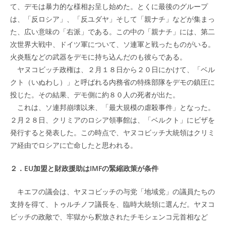
て、デモは暴力的な様相お呈し始めた。とくに最後のグループ
は、「反ロシア」、「反ユダヤ」そして「親ナチ」などが集まっ
た、広い意味の「右派」である。この中の「親ナチ」には、第二
次世界大戦中、ドイツ軍について、ソ連軍と戦ったものがいる。
火炎瓶などの武器をデモに持ち込んだのも彼らである。
ヤヌコビッチ政権は、２月１８日から２０日にかけて、「ベル
クト（いぬわし）」と呼ばれる内務省の特殊部隊をデモの鎮圧に
投じた。その結果、デモ側に約８０人の死者が出た。
これは、ソ連邦崩壊以来、「最大規模の虐殺事件」となった。
２月２８日、クリミアのロシア領事館は、「ベルクト」にビザを
発行すると発表した。この時点で、ヤヌコビッチ大統領はクリミ
ア経由でロシアに亡命したと思われる。
２．EU加盟と財政援助はIMFの緊縮政策が条件
キエフの議会は、ヤヌコビッチの与党「地域党」の議員たちの
支持を得て、トゥルチノフ議長を、臨時大統領に選んだ。ヤヌコ
ビッチの政敵で、牢獄から釈放されたチモシェンコ元首相など