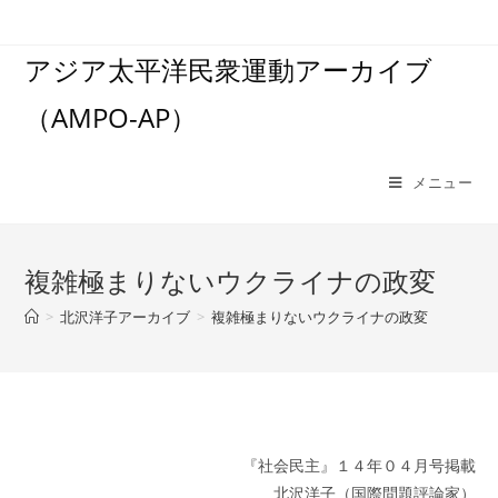
コ
ン
アジア太平洋民衆運動アーカイブ
テ
ン
（AMPO-AP）
ツ
へ
ス
メニュー
キ
ッ
プ
複雑極まりないウクライナの政変
>
北沢洋子アーカイブ
>
複雑極まりないウクライナの政変
『社会民主』１４年０４月号掲載
北沢洋子（国際問題評論家）