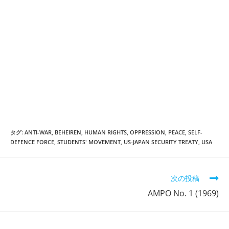
タグ:
ANTI-WAR
,
BEHEIREN
,
HUMAN RIGHTS
,
OPPRESSION
,
PEACE
,
SELF-
DEFENCE FORCE
,
STUDENTS' MOVEMENT
,
US-JAPAN SECURITY TREATY
,
USA
そ
次の投稿
の
AMPO No. 1 (1969)
他
の
記
事