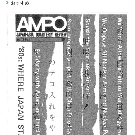
おすすめ
を
読
む