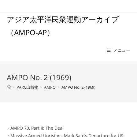
コ
ン
アジア太平洋民衆運動アーカイブ
テ
ン
（AMPO-AP）
ツ
へ
ス
メニュー
キ
ッ
プ
AMPO No. 2 (1969)
>
PARC出版物
>
AMPO
>
AMPO No. 2 (1969)
・AMPO 70, Part II: The Deal
・Massive Armed Uprisings Mark Sato’s Departure for US