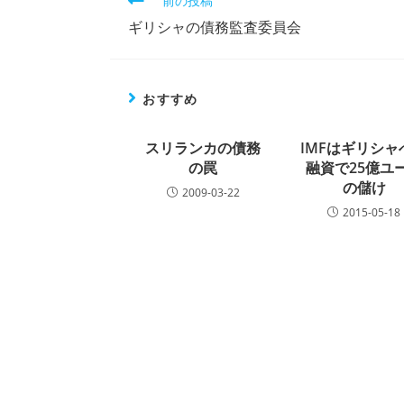
前の投稿
の
ギリシャの債務監査委員会
他
の
記
事
おすすめ
を
読
む
スリランカの債務
IMFはギリシャ
の罠
融資で25億ユ
の儲け
2009-03-22
2015-05-18