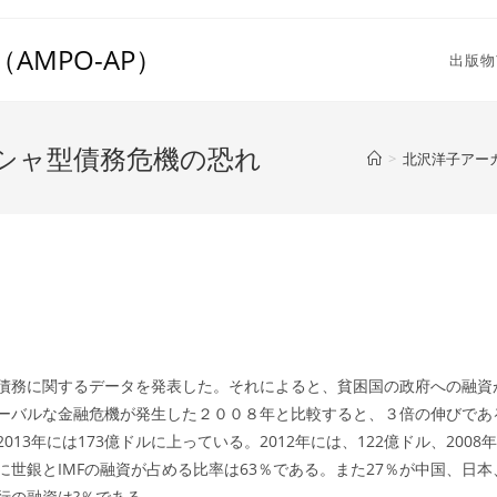
MPO-AP）
出版物
シャ型債務危機の恐れ
>
北沢洋子アー
務に関するデータを発表した。それによると、貧困国の政府への融資が
ーバルな金融危機が発生した２００８年と比較すると、３倍の伸びであ
3年には173億ドルに上っている。2012年には、122億ドル、2008
に世銀とIMFの融資が占める比率は63％である。また27％が中国、日
行の融資は?％である。