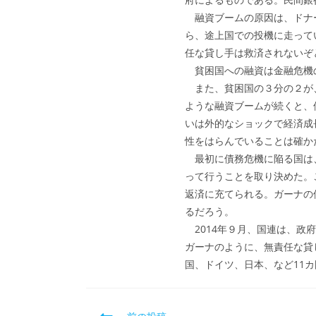
融資ブームの原因は、ドナー
ら、途上国での投機に走って
任な貸し手は救済されないぞ
貧困国への融資は金融危機の
また、貧困国の３分の２が、
ような融資ブームが続くと、
いは外的なショックで経済成
性をはらんでいることは確か
最初に債務危機に陥る国は、
って行うことを取り決めた。
返済に充てられる。ガーナの債
るだろう。
2014年９月、国連は、政
ガーナのように、無責任な貸
国、ドイツ、日本、など11
そ