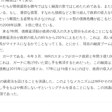
たちが開発援助を贈与ではなく融資の形ではじめたためである。また米
いる。もし、適切な措置、すなわち脱税などと取り組んで政府の収入を
という断固たる姿勢を示さなければ、ギリシャ型の債務危機が起こるだ
2008年以降、３倍に増えている。
来る?年間、債務返済額が政府の収入の大きな部分を占めることにな
債務返済分が政府の収入の85％から250％に上るだろう。これは、高
長がマイナスになるかでことなってくる。とにかく、現在の融資ブーム
だ。
ガーナである。今年３月、IMFのスタッフがガーナ政府と年間３億1,0
これは、ガーナに焦げ付いた貸し手を救済するためだった。この融資は
務は2015年には12億ドル、17年には16億ドルにのぼり、政府の収入
府の破産法を設けることを決議した。このようなメカニズムはIMFやそ
し手をもはや救済しないぞというシグナルを送ることになる。この決議
カ国であった。