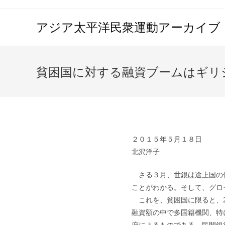
コ
ン
アジア太平洋民衆運動アーカイブ（A
テ
ン
ツ
貧困国に対する融資ブームはギリ
へ
ス
キ
ッ
プ
２０１５年５月１８日
北沢洋子
さる３月、世銀は途上国の債
ことがわかる。そして、グロ
これを、貧困国に限ると、201
融資額の中で多国籍機関、特
府によるものである。民間銀