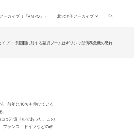
Toggle
アーカイブ（『AMPO』）
北沢洋子アーカイブ
website
カイブ
>
貧困国に対する融資ブームはギリシャ型債務危機の恐れ
search
、前年比40％も伸びている
る。
年には61億ドルであった。この
本、フランス、ドイツなどの政