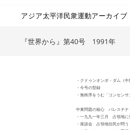
コ
ン
アジア太平洋民衆運動アーカイブ（A
テ
ン
ツ
『世界から』第40号 1991年
へ
ス
キ
ッ
プ
・クドゥンオンボ・ダム（中
・今号の型録
・無秩序をうむ「コンセンサ
中東問題の核心 パレスチナ
・一九九一年三月 占領地に
・座談会 占領地住民が問う