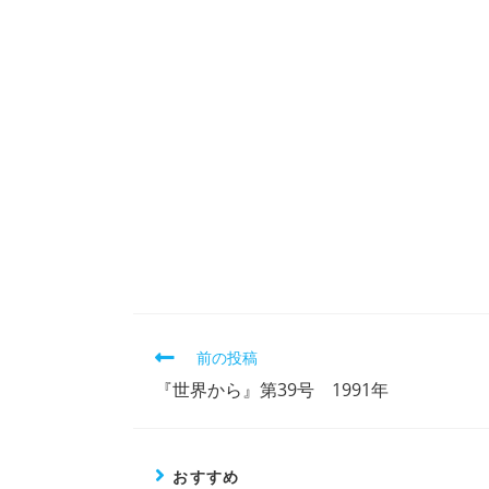
そ
前の投稿
の
『世界から』第39号 1991年
他
の
記
事
おすすめ
を