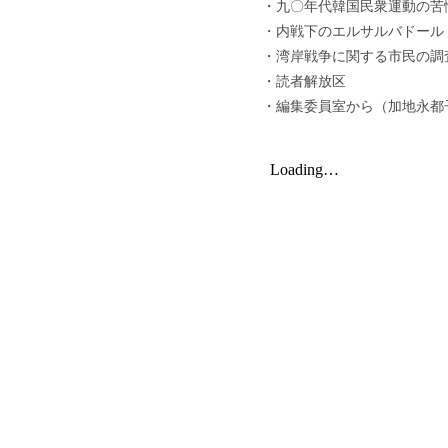
・九〇年代韓国民衆運動の苦
・内戦下のエルサルバドール
・湾岸戦争に関する市民の調
・読者解放区
・編集委員室から（加地永都