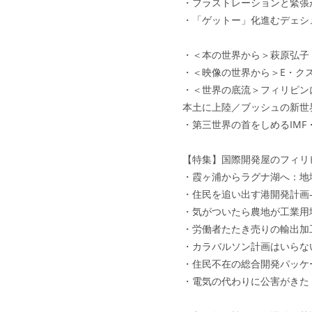
・フラストレーションと緊張
・「ゲットー」化進むデェシ
・＜本の世界から＞萩原弘子
・＜映像の世界から＞E・ク
・＜世界の底流＞フィリピン
本土に上陸／ブッシュの新世
・第三世界の首をしめるIMF
【特集】国際開発屋のフィリ
・霞ヶ浦からラグナ湖へ：地
・住民を追い出す港開発計画
・気がついたら農地が工業用
・労働者たたき売りの輸出加
・カラバルソン計画はいらな
・住民不在の総合開発パッケ
・電気の代わりに公害がきた