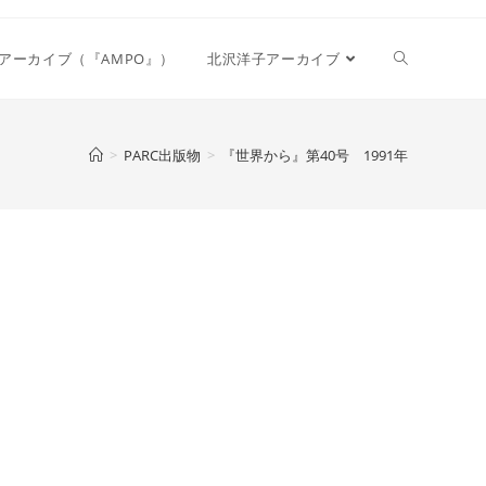
Toggle
アーカイブ（『AMPO』）
北沢洋子アーカイブ
website
>
PARC出版物
>
『世界から』第40号 1991年
search