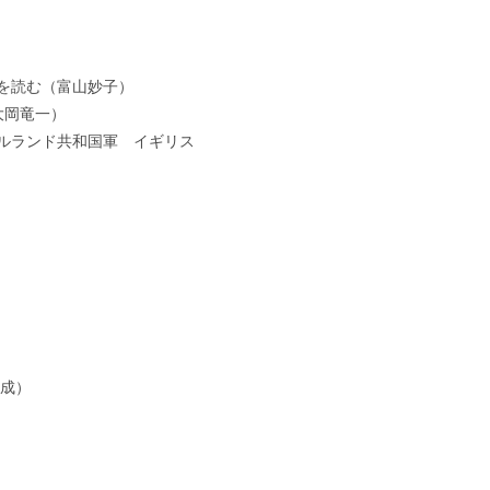
を読む（富山妙子）
大岡竜一）
ルランド共和国軍 イギリス
構成）