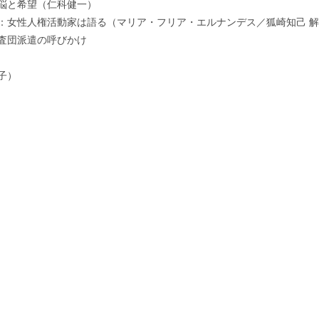
悩と希望（仁科健一）
：女性人権活動家は語る（マリア・フリア・エルナンデス／狐崎知己 
査団派遣の呼びかけ
子）