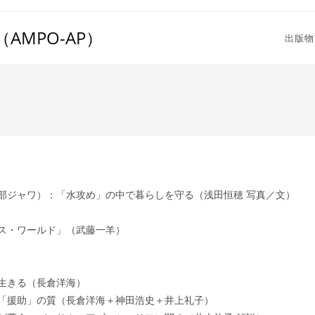
MPO-AP）
出版物
部ジャワ）：「水攻め」の中で暮らしを守る（浅田恒穂 写真／文）
ス・ワールド」（武藤一羊）
生きる（長倉洋海）
「援助」の質（長倉洋海＋神田浩史＋井上礼子）