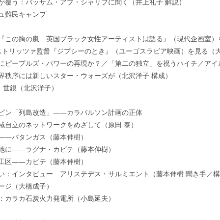
が覆う：バッサム・アブ・シャリフに聞く（井上礼子 解説）
ュ難民キャンプ
『この胸の嵐 英国ブラック女性アーティストは語る』（現代企画室）
ストリッツァ監督『ジプシーのとき』（ユーゴスラビア映画）を見る（
にピープルズ・パワーの再現か？／「第二の独立」を祝うハイチ／アイ
界秩序には新しいスター・ウォーズが（北沢洋子 構成）
・世銀（北沢洋子）
ピン「列島改造」――カラバルソン計画の正体
域自立のネットワークをめざして（原田 泰）
――バタンガス（藤本伸樹）
地に――ラグナ・カビテ（藤本伸樹）
工区――カビテ（藤本伸樹）
い：インタビュー アリステデス・サルミエント（藤本伸樹 聞き手／
ージ（大橋成子）
：カラカ石炭火力発電所（小島延夫）