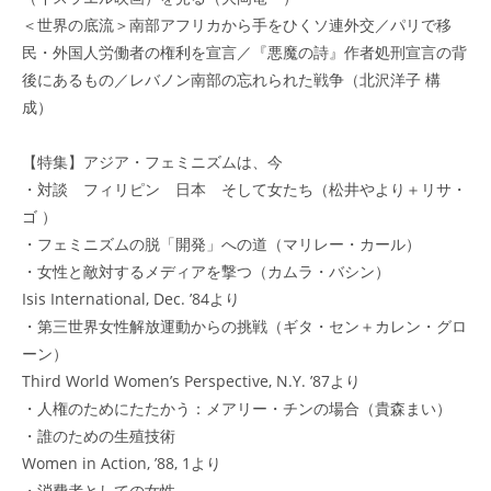
＜世界の底流＞南部アフリカから手をひくソ連外交／パリで移
民・外国人労働者の権利を宣言／『悪魔の詩』作者処刑宣言の背
後にあるもの／レバノン南部の忘れられた戦争（北沢洋子 構
成）
【特集】アジア・フェミニズムは、今
・対談 フィリピン 日本 そして女たち（松井やより＋リサ・
ゴ ）
・フェミニズムの脱「開発」への道（マリレー・カール）
・女性と敵対するメディアを撃つ（カムラ・バシン）
Isis International, Dec. ’84より
・第三世界女性解放運動からの挑戦（ギタ・セン＋カレン・グロ
ーン）
Third World Women’s Perspective, N.Y. ’87より
・人権のためにたたかう：メアリー・チンの場合（貴森まい）
・誰のための生殖技術
Women in Action, ’88, 1より
・消費者としての女性