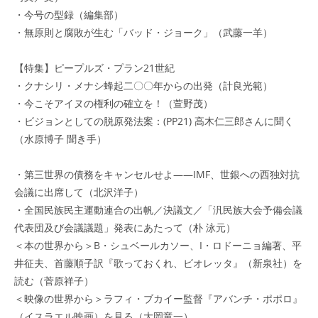
・今号の型録（編集部）
・無原則と腐敗が生む「バッド・ジョーク」（武藤一羊）
【特集】ピープルズ・プラン21世紀
・クナシリ・メナシ蜂起二〇〇年からの出発（計良光範）
・今こそアイヌの権利の確立を！（萱野茂）
・ビジョンとしての脱原発法案：(PP21) 高木仁三郎さんに聞く
（水原博子 聞き手）
・第三世界の債務をキャンセルせよ――IMF、世銀への西独対抗
会議に出席して（北沢洋子）
・全国民族民主運動連合の出帆／決議文／「汎民族大会予備会議
代表団及び会議議題」発表にあたって（朴 泳元）
＜本の世界から＞B・シュベールカソー、I・ロドーニョ編著、平
井征夫、首藤順子訳『歌っておくれ、ビオレッタ』（新泉社）を
読む（菅原祥子）
＜映像の世界から＞ラフィ・ブカイー監督『アバンチ・ポポロ』
（イスラエル映画）を見る（大岡竜一）