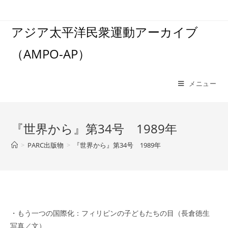
コ
ン
アジア太平洋民衆運動アーカイブ
テ
ン
（AMPO-AP）
ツ
へ
ス
メニュー
キ
ッ
プ
『世界から』第34号 1989年
>
PARC出版物
>
『世界から』第34号 1989年
・もう一つの国際化：フィリピンの子どもたちの目（長倉徳生
写真／文）