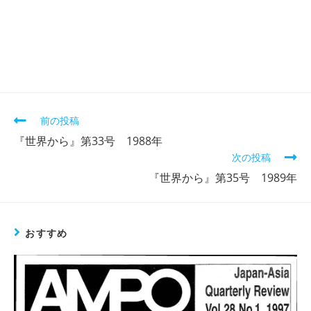
そ
前の投稿
の
『世界から』第33号 1988年
他
次の投稿
の
記
『世界から』第35号 1989年
事
を
読
む
おすすめ