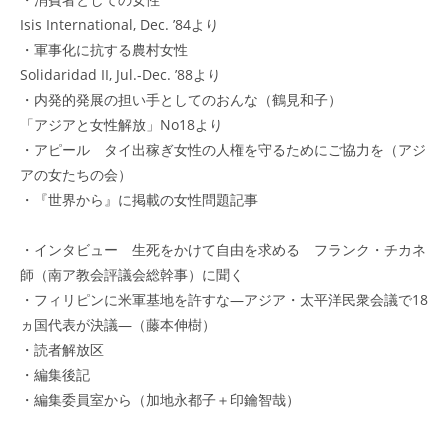
Isis International, Dec. ’84より
・軍事化に抗する農村女性
Solidaridad II, Jul.-Dec. ’88より
・内発的発展の担い手としてのおんな（鶴見和子）
「アジアと女性解放」No18より
・アピール タイ出稼ぎ女性の人権を守るためにご協力を（アジ
アの女たちの会）
・『世界から』に掲載の女性問題記事
・インタビュー 生死をかけて自由を求める フランク・チカネ
師（南ア教会評議会総幹事）に聞く
・フィリピンに米軍基地を許すな―アジア・太平洋民衆会議で18
ヵ国代表が決議―（藤本伸樹）
・読者解放区
・編集後記
・編集委員室から（加地永都子＋印鑰智哉）