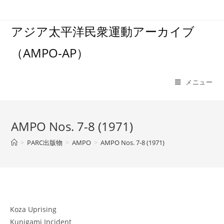
コ
ン
アジア太平洋民衆運動アーカイブ
テ
ン
（AMPO-AP）
ツ
へ
ス
メニュー
キ
ッ
プ
AMPO Nos. 7-8 (1971)
>
PARC出版物
>
AMPO
>
AMPO Nos. 7-8 (1971)
Koza Uprising
Kunigami Incident